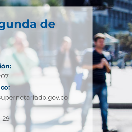
egunda de
ión:
207
ico:
upernotariado.gov.co
- 29