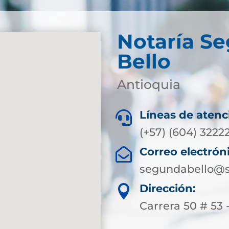
Notaría S
Bello
Antioquia
Líneas de atenc

(+57) (604) 3222
Correo electrón

segundabello@s
Dirección:

Carrera 50 # 53 