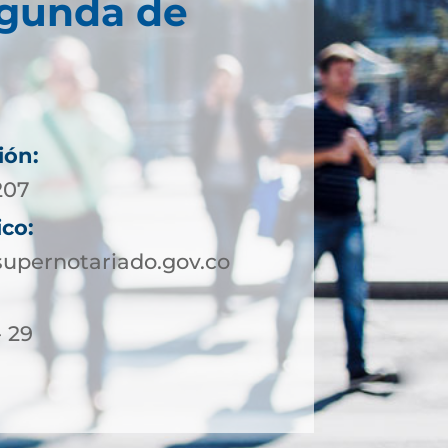
egunda de
ión:
207
ico:
upernotariado.gov.co
- 29