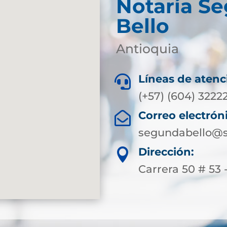
Notaría S
Bello
Antioquia
Líneas de atenc

(+57) (604) 3222
Correo electrón

segundabello@s
Dirección:

Carrera 50 # 53 