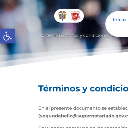
Inicio
Abrir barra de herramientas
Home
Términos y condiciones
Térm
9
9
Términos y condici
En el presente documento se establece
(segundabello@supernotariado.gov.c