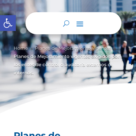
Abrir barra de herramientas
Home
Planes de Mejoramiento vigentes
9
9
Planes de Mejoramiento vigentes exigidos por
los entes de control o auditoría externos o
internos.
Planes de