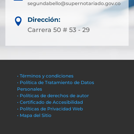
segundabello@supernotariado.gov.co
Dirección:

Carrera 50 # 53 - 29
• Términos y condiciones
• Política de Tratamiento de Datos
Personales
• Políticas de derechos de autor
• Certificado de Accesibilidad
• Políticas de Privacidad Web
• Mapa del Sitio