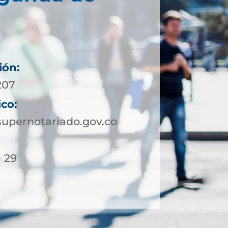
ión:
207
ico:
upernotariado.gov.co
- 29