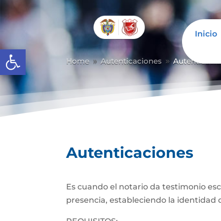
Inicio
Abrir barra de herramientas
Home
Autenticaciones
Autenticaci
9
9
Autenticaciones
Es cuando el notario da testimonio es
presencia, estableciendo la identidad d