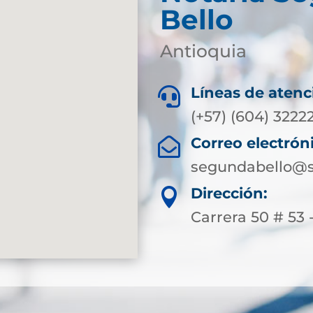
Bello
Antioquia
Líneas de atenc

(+57) (604) 3222
Correo electrón

segundabello@s
Dirección:

Carrera 50 # 53 