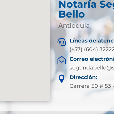
Notaría S
Bello
Antioquia
Líneas de atenc

(+57) (604) 3222
Correo electrón

segundabello@s
Dirección:

Carrera 50 # 53 