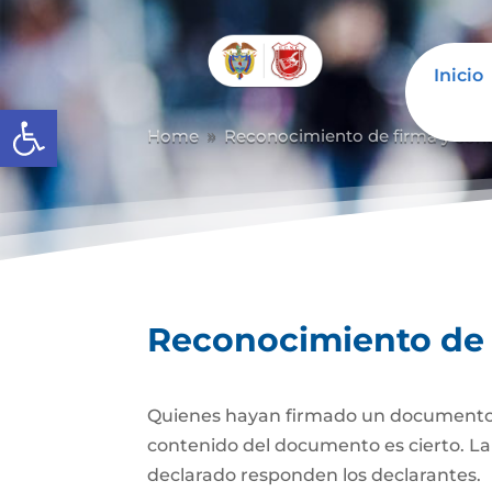
Inicio
Abrir barra de herramientas
Home
Reconocimiento de firma y con
9
Reconocimiento de 
Quienes hayan firmado un documento pr
contenido del documento es cierto. La d
declarado responden los declarantes.