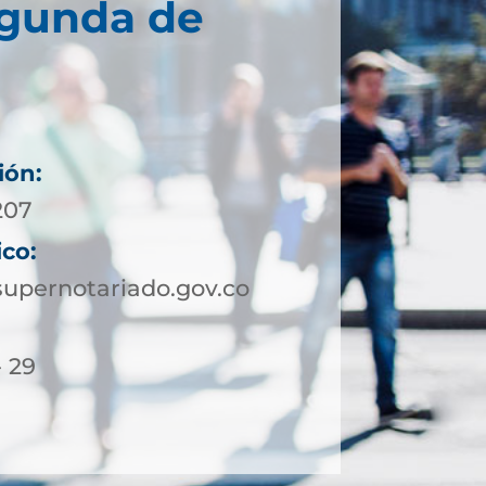
egunda de
ión:
207
ico:
upernotariado.gov.co
- 29