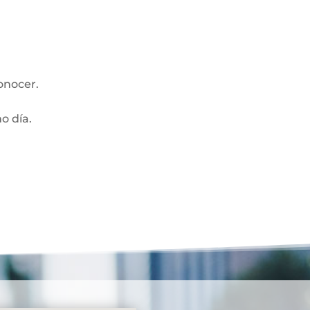
onocer.
mo día.