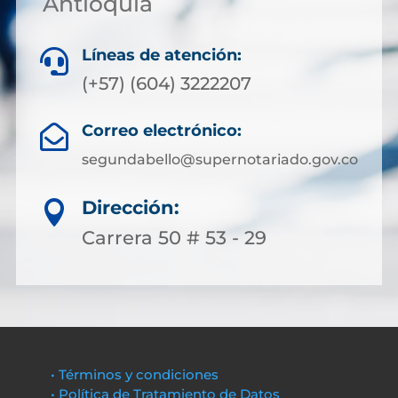
Antioquia
Líneas de atención:

(+57) (604) 3222207
Correo electrónico:

segundabello@supernotariado.gov.co
Dirección:

Carrera 50 # 53 - 29
• Términos y condiciones
• Política de Tratamiento de Datos