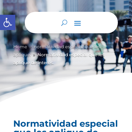
Abrir barra de herramientas
Home
normatividad especial que les
9
aplique.
Normatividad especial que les
9
aplique de interés.
Normatividad especial