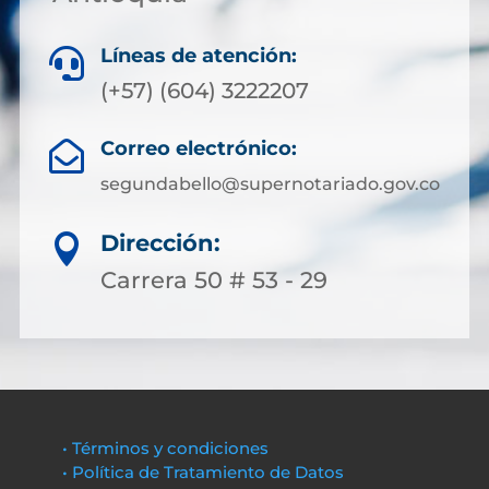
Líneas de atención:

(+57) (604) 3222207
Correo electrónico:

segundabello@supernotariado.gov.co
Dirección:

Carrera 50 # 53 - 29
• Términos y condiciones
• Política de Tratamiento de Datos