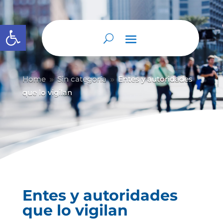
Abrir barra de herramientas
Home
Sin categoría
Entes y autoridades
9
9
que lo vigilan
Entes y autoridades
que lo vigilan