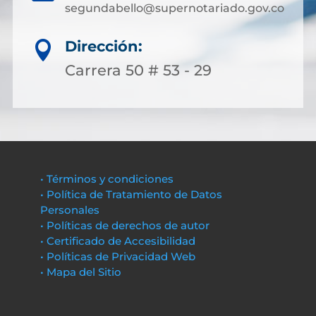
segundabello@supernotariado.gov.co
Dirección:

Carrera 50 # 53 - 29
• Términos y condiciones
• Política de Tratamiento de Datos
Personales
• Políticas de derechos de autor
• Certificado de Accesibilidad
• Políticas de Privacidad Web
• Mapa del Sitio