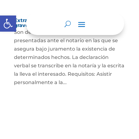
Abrir barra de herramientas
Extra-proceso o declaración bajo la
gravedad de juramento
Son declaraciones verbales o escritas
presentadas ante el notario en las que se
asegura bajo juramento la existencia de
determinados hechos. La declaración
verbal se transcribe en la notaría y la escrita
la lleva el interesado. Requisitos: Asistir
personalmente a la...