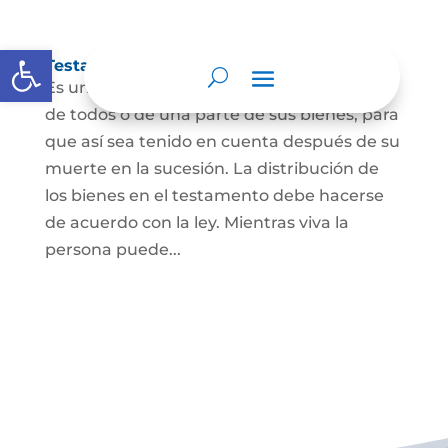
Abrir barra de herramientas
Testamento
Es un acto por el cual una persona dispone
de todos o de una parte de sus bienes, para
que así sea tenido en cuenta después de su
muerte en la sucesión. La distribución de
los bienes en el testamento debe hacerse
de acuerdo con la ley. Mientras viva la
persona puede...